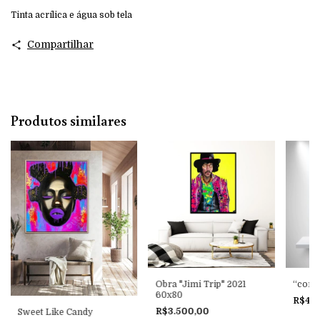
Tinta acrílica e água sob tela
Compartilhar
Produtos similares
Obra "Jimi Trip" 2021
“conta
60x80
R$4.
R$3.500,00
Sweet Like Candy