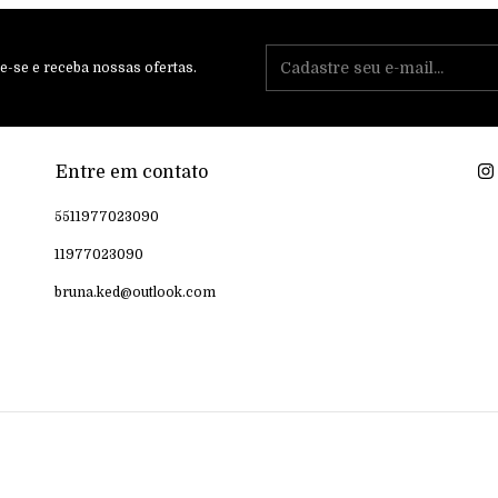
e-se e receba nossas ofertas.
Entre em contato
5511977023090
11977023090
bruna.ked@outlook.com