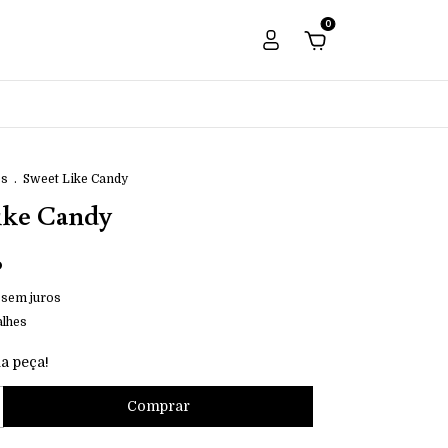
0
os
.
Sweet Like Candy
ike Candy
0
sem juros
alhes
a peça!