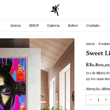
Início
SHOP
Galeria
Sobre
Contato
Início
.
Produt
Sweet L
R$2.800,0
12
x de
R$233,33
Ver mais det
Atenção, últim