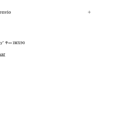
envio
dy” 🍭🍬 1MX90
har